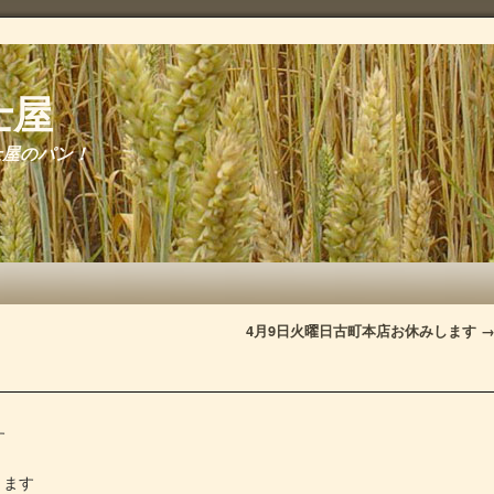
士屋
士屋のパン！
4月9日火曜日古町本店お休みします
す
ります