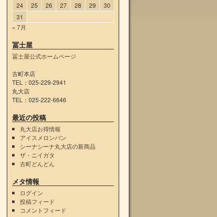
24
25
26
27
28
29
30
31
« 7月
冨士屋
冨士屋公式ホームページ
古町本店
TEL：025-229-2941
丸大店
TEL：025-222-6646
最近の投稿
丸大店お得情報
アイスメロンパン
シーナシーナ丸大店の新商品
ザ・ニイガタ
古町どんどん
メタ情報
ログイン
投稿フィード
→
コメントフィード