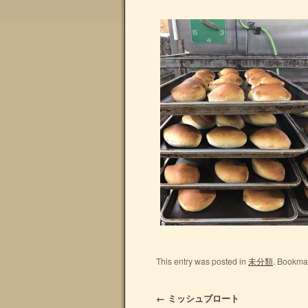
This entry was posted in
未分類
. Bookma
←
ミッシュブロート