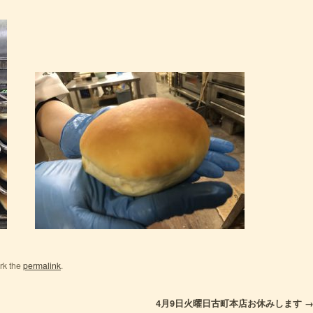
rk the
permalink
.
4月9日火曜日古町本店お休みします