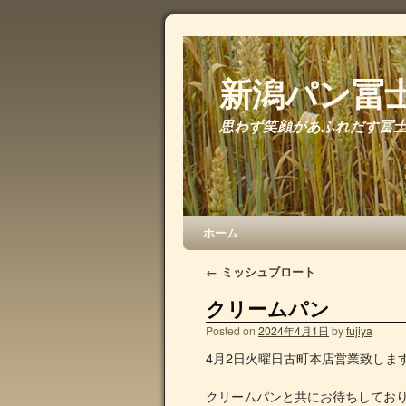
新潟パン冨
思わず笑顔があふれだす冨
ホーム
←
ミッシュブロート
クリームパン
Posted on
2024年4月1日
by
fujiya
4月2日火曜日古町本店営業致しま
クリームパンと共にお待ちしてお