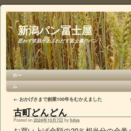
新潟パン冨士屋
思わず笑顔があふれだす冨士屋のパン！
ホー
ム
←
おかげさまで創業100年をむかえました
古町どんどん
Posted on
2024年10月7日
by
fujiya
お買い上げ金額の20％相当分の金券