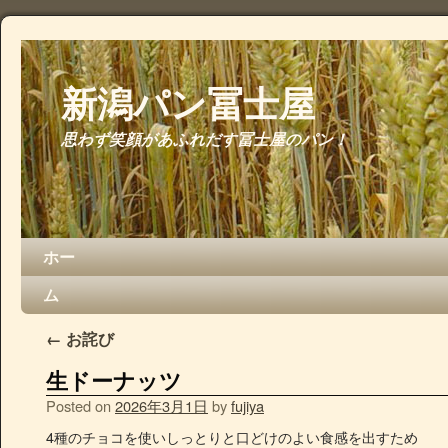
新潟パン冨士屋
思わず笑顔があふれだす冨士屋のパン！
ホー
ム
←
お詫び
生ドーナッツ
Posted on
2026年3月1日
by
fujiya
4種のチョコを使いしっとりと口どけのよい食感を出すため